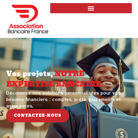
Vos projets,
NOTRE
EXPERTISE BANCAIRE
Découvrez nos solutions personnalisées pour vos
besoins financiers : comptes, prêts, placements et
assurances.
CONTACTEZ-NOUS