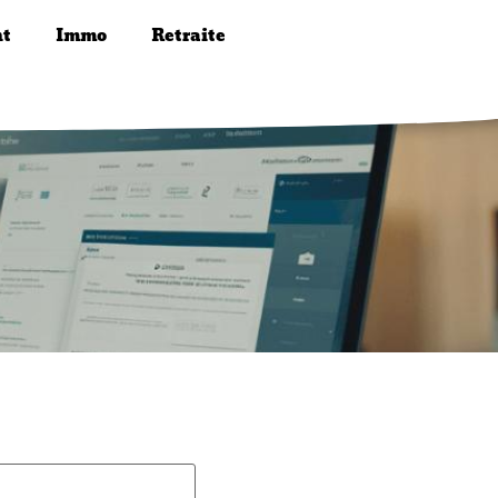
nt
Immo
Retraite