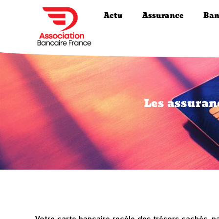
Actu
Assurance
Ban
Les assuranc
Votre carte bancaire recèle des trésors cachés, pa