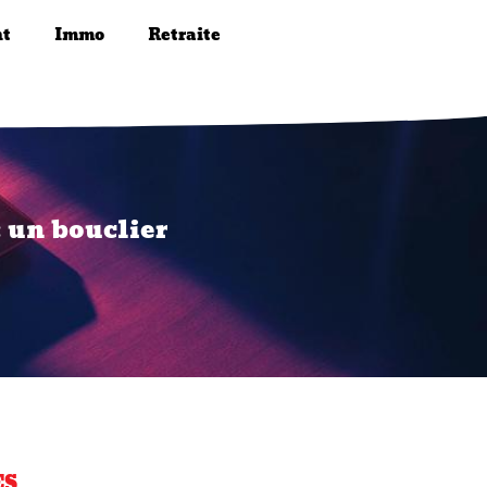
nt
Immo
Retraite
: un bouclier
ES