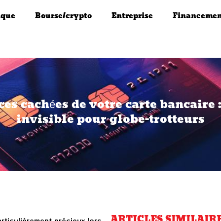
que
Bourse/crypto
Entreprise
Financeme
es cachées de votre carte bancaire 
invisible pour globe-trotteurs
ARTICLES SIMILAIR
rticulièrement précieux lors