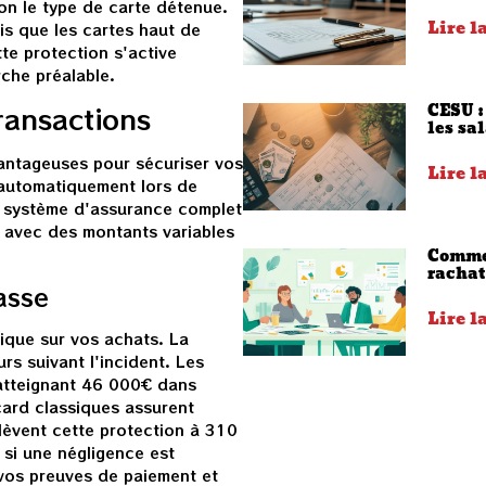
on le type de carte détenue.
Lire l
is que les cartes haut de
e protection s'active
che préalable.
CESU :
ransactions
les sa
vantageuses pour sécuriser vos
Lire l
 automatiquement lors de
Un système d'assurance complet
avec des montants variables
Commen
rachat
asse
Lire l
ique sur vos achats. La
s suivant l'incident. Les
 atteignant 46 000€ dans
card classiques assurent
lèvent cette protection à 310
 si une négligence est
 vos preuves de paiement et