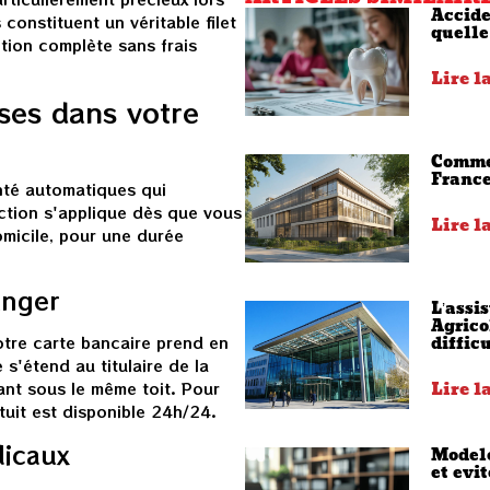
Accide
onstituent un véritable filet
quelle
tion complète sans frais
Lire l
uses dans votre
Commen
France
nté automatiques qui
ction s'applique dès que vous
Lire l
micile, pour une durée
anger
L’assi
Agrico
diffic
otre carte bancaire prend en
 s'étend au titulaire de la
Lire l
vant sous le même toit. Pour
tuit est disponible 24h/24.
dicaux
Modele
et evit