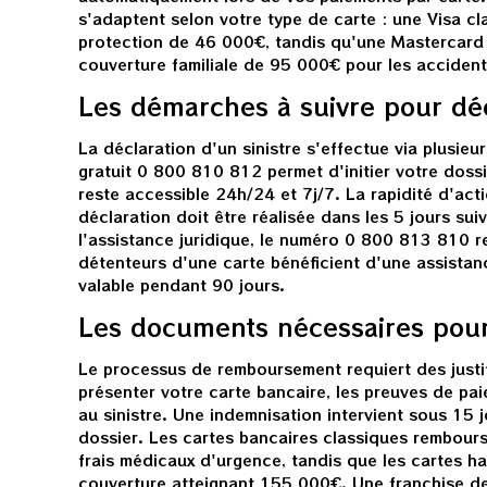
s'adaptent selon votre type de carte : une Visa c
protection de 46 000€, tandis qu'une Mastercard 
couverture familiale de 95 000€ pour les accident
Les démarches à suivre pour déc
La déclaration d'un sinistre s'effectue via plusie
gratuit 0 800 810 812 permet d'initier votre dos
reste accessible 24h/24 et 7j/7. La rapidité d'acti
déclaration doit être réalisée dans les 5 jours suiv
l'assistance juridique, le numéro 0 800 813 810 re
détenteurs d'une carte bénéficient d'une assistan
valable pendant 90 jours.
Les documents nécessaires pou
Le processus de remboursement requiert des justific
présenter votre carte bancaire, les preuves de pa
au sinistre. Une indemnisation intervient sous 15 
dossier. Les cartes bancaires classiques rembour
frais médicaux d'urgence, tandis que les cartes 
couverture atteignant 155 000€. Une franchise de